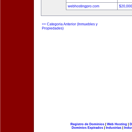
webhostingpro.com
$20,00
<< Categoria Anterior (Inmuebles y
Propiedades)
Registro de Dominios
|
Web Hosting
|
D
Dominios Expirados
|
Industrias
|
Indu