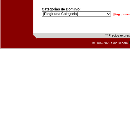
Categorías de Dominio:
[Pág. princi
** Precios expre
© 2002/2022 Solo10.com