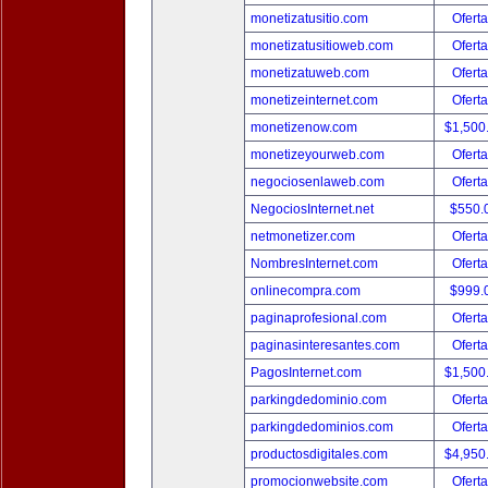
monetizatusitio.com
Oferta
monetizatusitioweb.com
Oferta
monetizatuweb.com
Oferta
monetizeinternet.com
Oferta
monetizenow.com
$1,500
monetizeyourweb.com
Oferta
negociosenlaweb.com
Oferta
NegociosInternet.net
$550.
netmonetizer.com
Oferta
NombresInternet.com
Oferta
onlinecompra.com
$999.
paginaprofesional.com
Oferta
paginasinteresantes.com
Oferta
PagosInternet.com
$1,500
parkingdedominio.com
Oferta
parkingdedominios.com
Oferta
productosdigitales.com
$4,950
promocionwebsite.com
Oferta