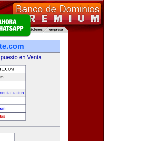
te.com
 puesto en Venta
TE.COM
om
mercializacion
com
tas