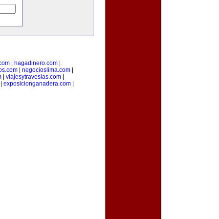
.com
|
hagadinero.com
|
os.com
|
negocioslima.com
|
m
|
viajesytravesias.com
|
|
exposicionganadera.com
|