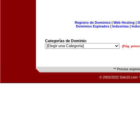
Registro de Dominios
|
Web Hosting
|
D
Dominios Expirados
|
Industrias
|
Indu
Categorías de Dominio:
[Pág. princi
** Precios expre
© 2002/2022 Solo10.com