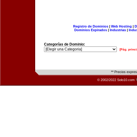
Registro de Dominios
|
Web Hosting
|
D
Dominios Expirados
|
Industrias
|
Indu
Categorías de Dominio:
[Pág. princi
** Precios expre
© 2002/2022 Solo10.com