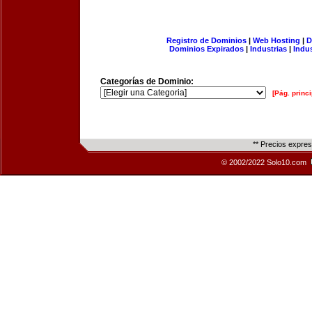
Registro de Dominios
|
Web Hosting
|
D
Dominios Expirados
|
Industrias
|
Indu
Categorías de Dominio:
[Pág. princi
** Precios expre
© 2002/2022 Solo10.com