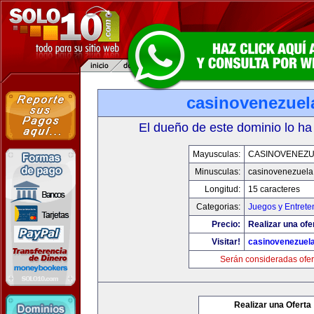
casinovenezuel
El dueño de este dominio lo ha
Mayusculas:
CASINOVENEZ
Minusculas:
casinovenezuela
Longitud:
15 caracteres
Categorias:
Juegos y Entrete
Precio:
Realizar una ofe
Visitar!
casinovenezuel
Serán consideradas ofer
Realizar una Oferta