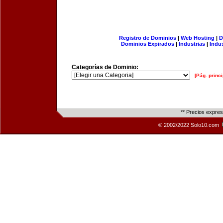
Registro de Dominios
|
Web Hosting
|
D
Dominios Expirados
|
Industrias
|
Indu
Categorías de Dominio:
[Pág. princi
** Precios expre
© 2002/2022 Solo10.com