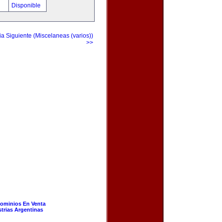
!
Disponible
a Siguiente (Miscelaneas (varios))
>>
ominios En Venta
strias Argentinas